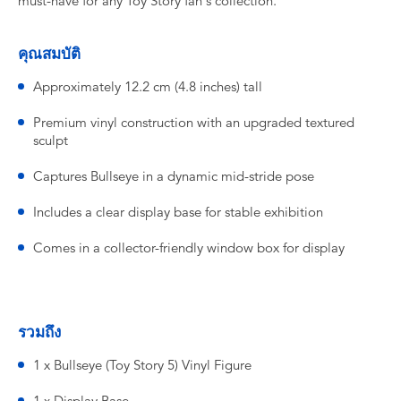
must-have for any Toy Story fan's collection.
คุณสมบัติ
Approximately 12.2 cm (4.8 inches) tall
Premium vinyl construction with an upgraded textured
sculpt
Captures Bullseye in a dynamic mid-stride pose
Includes a clear display base for stable exhibition
Comes in a collector-friendly window box for display
รวมถึง
1 x Bullseye (Toy Story 5) Vinyl Figure