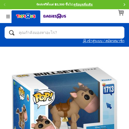
จัดส่งฟรีตั้งแต่ ฿3,500 ขึ้นไป
ดูข้อมูลเพิ่มเติม
กลับ
กลับ
กลับ
หมวดหมู่
แบรนด์
Age
ดูทั้งหมด
แอคชั่นฟิกเกอร์ และการสวมบทบาทเป็นฮีโร่
Toy Story ทอย สตอรี่
0~2 ปี
เข้าสู่ระบบ / สมัครสมาชิก
จักรยาน สกู๊ตเตอร์ และรถขาไถ
Super Mario ซูเปอร์ มาริโอ้
3~4 ปี
ตัวต่อและ LEGO
Star Wars
5~7 ปี
รถของเล่น, รถบรรทุกของเล่น, รถไฟของเล่น
LEGOเลโก้
8~11 ปี
และรีโมทบังคับ
กิจกรรมและงานคราฟท์
Blokees บล็อคคีส์
12~14 ปี
ตุ๊กตาและของสะสม
Zuru ซูรู
14+ ปี