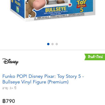
อุปกรณ์อิเล็คทรอนิกส์
X-Shot
เกมและพัซเซิล
playpop
ของเล่นเพื่อการเรียนรู้
Barbie บาร์บี้
กิจกรรมกลางแจ้งและกีฬา
Disney ดิสนีย์
ปาร์ตี้
Marvel มาร์เวล
สินค้าใหม่
อุปกรณ์แต่งตัวและการสวมบทบาท
Hot Wheels ฮ็อตวีลส์
Funko POP! Disney Pixar: Toy Story 5 -
Bullseye Vinyl Figure (Premium)
ของเล่นนุ่มนิ่ม
อายุ:
3+
ปี
ไอเทมฤดูร้อน
฿790