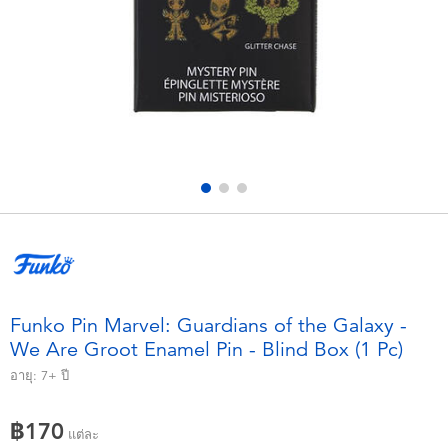
อุปกรณ์อิเล็คทรอนิกส์
X-Shot
เกมและพัซเซิล
playpop
ของเล่นเพื่อการเรียนรู้
Barbie บาร์บี้
กิจกรรมกลางแจ้งและกีฬา
Disney ดิสนีย์
ปาร์ตี้
Marvel มาร์เวล
อุปกรณ์แต่งตัวและการสวมบทบาท
Hot Wheels ฮ็อตวีลส์
Funko Pin Marvel: Guardians of the Galaxy -
We Are Groot Enamel Pin - Blind Box (1 Pc)
ของเล่นนุ่มนิ่ม
อายุ:
7+
ปี
ไอเทมฤดูร้อน
฿170
แต่ละ