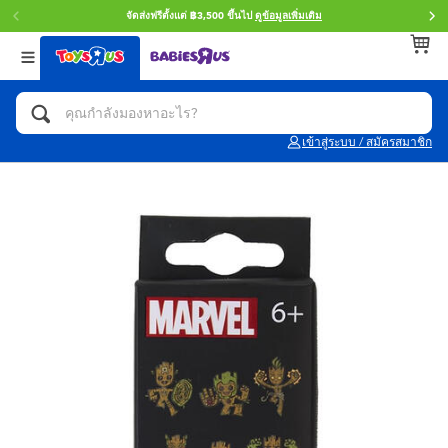
จัดส่งฟรีตั้งแต่ ฿3,500 ขึ้นไป
ดูข้อมูลเพิ่มเติม
กลับ
กลับ
กลับ
หมวดหมู่
แบรนด์
Age
ดูทั้งหมด
แอคชั่นฟิกเกอร์ และการสวมบทบาทเป็นฮีโร่
Toy Story ทอย สตอรี่
0~2 ปี
เข้าสู่ระบบ / สมัครสมาชิก
จักรยาน สกู๊ตเตอร์ และรถขาไถ
Super Mario ซูเปอร์ มาริโอ้
3~4 ปี
ตัวต่อและ LEGO
Star Wars
5~7 ปี
รถของเล่น, รถบรรทุกของเล่น, รถไฟของเล่น
LEGOเลโก้
8~11 ปี
และรีโมทบังคับ
กิจกรรมและงานคราฟท์
Blokees บล็อคคีส์
12~14 ปี
ตุ๊กตาและของสะสม
Zuru ซูรู
14+ ปี