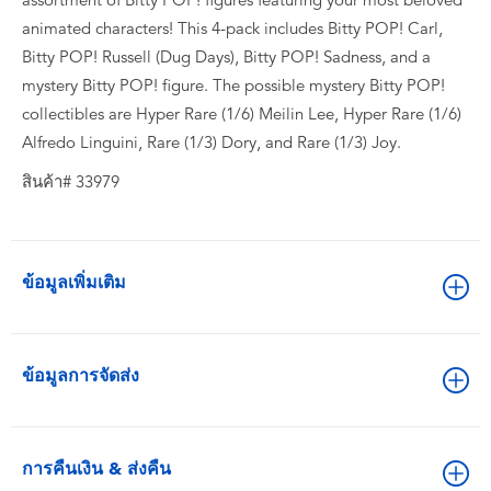
assortment of Bitty POP! figures featuring your most beloved
animated characters! This 4-pack includes Bitty POP! Carl,
Bitty POP! Russell (Dug Days), Bitty POP! Sadness, and a
mystery Bitty POP! figure. The possible mystery Bitty POP!
collectibles are Hyper Rare (1/6) Meilin Lee, Hyper Rare (1/6)
Alfredo Linguini, Rare (1/3) Dory, and Rare (1/3) Joy.
สินค้า# 33979
ข้อมูลเพิ่มเติม
ข้อมูลการจัดส่ง
การคืนเงิน & ส่งคืน