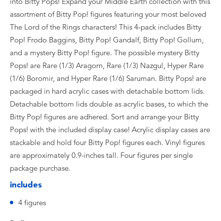
into Bitty Pops! Expand your Middle Earth collection with this
assortment of Bitty Pop! figures featuring your most beloved
The Lord of the Rings characters! This 4-pack includes Bitty
Pop! Frodo Baggins, Bitty Pop! Gandalf, Bitty Pop! Gollum,
and a mystery Bitty Pop! figure. The possible mystery Bitty
Pops! are Rare (1/3) Aragorn, Rare (1/3) Nazgul, Hyper Rare
(1/6) Boromir, and Hyper Rare (1/6) Saruman. Bitty Pops! are
packaged in hard acrylic cases with detachable bottom lids.
Detachable bottom lids double as acrylic bases, to which the
Bitty Pop! figures are adhered. Sort and arrange your Bitty
Pops! with the included display case! Acrylic display cases are
stackable and hold four Bitty Pop! figures each. Vinyl figures
are approximately 0.9-inches tall. Four figures per single
package purchase.
includes
4 figures