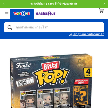
จัดส่งฟรีตั้งแต่ ฿3,500 ขึ้นไป
ดูข้อมูลเพิ่มเติม
กลับ
กลับ
กลับ
หมวดหมู่
แบรนด์
Age
ดูทั้งหมด
แอคชั่นฟิกเกอร์ และการสวมบทบาทเป็นฮีโร่
Toy Story ทอย สตอรี่
0~2 ปี
เข้าสู่ระบบ / สมัครสมาชิก
จักรยาน สกู๊ตเตอร์ และรถขาไถ
Super Mario ซูเปอร์ มาริโอ้
3~4 ปี
ตัวต่อและ LEGO
Star Wars
5~7 ปี
รถของเล่น, รถบรรทุกของเล่น, รถไฟของเล่น
LEGOเลโก้
8~11 ปี
และรีโมทบังคับ
กิจกรรมและงานคราฟท์
Blokees บล็อคคีส์
12~14 ปี
ตุ๊กตาและของสะสม
Zuru ซูรู
14+ ปี