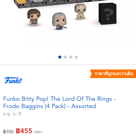
อุปกรณ์อิเล็คทรอนิกส์
X-Shot
เกมและพัซเซิล
playpop
ของเล่นเพื่อการเรียนรู้
Barbie บาร์บี้
กิจกรรมกลางแจ้งและกีฬา
Disney ดิสนีย์
ปาร์ตี้
Marvel มาร์เวล
ราคาที่ถูกลงกว่าเดิม
อุปกรณ์แต่งตัวและการสวมบทบาท
Hot Wheels ฮ็อตวีลส์
Funko Bitty Pop! The Lord Of The Rings -
Frodo Baggins (4 Pack) - Assorted
ของเล่นนุ่มนิ่ม
อายุ:
3+
ปี
ไอเทมฤดูร้อน
฿455
ลดราคาจาก
ถึง
฿700
แต่ละ