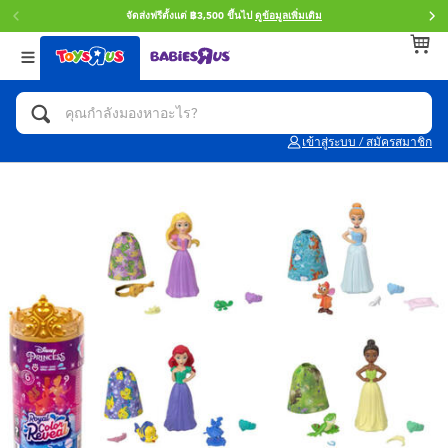
จัดส่งฟรีตั้งแต่ ฿3,500 ขึ้นไป
ดูข้อมูลเพิ่มเติม
กลับ
กลับ
กลับ
หมวดหมู่
แบรนด์
Age
ดูทั้งหมด
แอคชั่นฟิกเกอร์ และการสวมบทบาทเป็นฮีโร่
Toy Story ทอย สตอรี่
0~2 ปี
เข้าสู่ระบบ / สมัครสมาชิก
จักรยาน สกู๊ตเตอร์ และรถขาไถ
Super Mario ซูเปอร์ มาริโอ้
3~4 ปี
ตัวต่อและ LEGO
Star Wars
5~7 ปี
รถของเล่น, รถบรรทุกของเล่น, รถไฟของเล่น
LEGOเลโก้
8~11 ปี
และรีโมทบังคับ
กิจกรรมและงานคราฟท์
Blokees บล็อคคีส์
12~14 ปี
ตุ๊กตาและของสะสม
Zuru ซูรู
14+ ปี