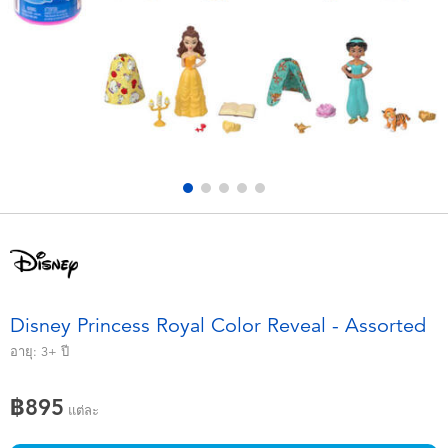
อุปกรณ์อิเล็คทรอนิกส์
X-Shot
เกมและพัซเซิล
playpop
ของเล่นเพื่อการเรียนรู้
Barbie บาร์บี้
กิจกรรมกลางแจ้งและกีฬา
Disney ดิสนีย์
ปาร์ตี้
Marvel มาร์เวล
อุปกรณ์แต่งตัวและการสวมบทบาท
Hot Wheels ฮ็อตวีลส์
Disney Princess Royal Color Reveal - Assorted
ของเล่นนุ่มนิ่ม
อายุ:
3+
ปี
฿895
ไอเทมฤดูร้อน
แต่ละ