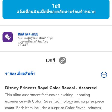
ของเล่นสำหรับเด็กทารกและวัยหัดเดิน
ไม่มี
แจ้งเตือนฉันเมื่อมีของกลับมาพร้อมจำหน่าย
แบตเตอรี่
Nintendo Switch
สินค้าคละแบบ
ระบบจะสุ่มรูปแบบสินค้า 1 รูป
แบบจากทั้งหมดให้คุณโดย
อัตโนมัติ
กล่องสุ่ม
แชร์
ตัวละครเพี่อการสะสม
รายละเอียดสินค้า
แกดเจ็ต
Disney Princess Royal Color Reveal - Assorted
This blind assortment features an exciting unboxing
experience with Color Reveal technology and surprise piece
count. Each item includes a surprise Color Reveal princess,