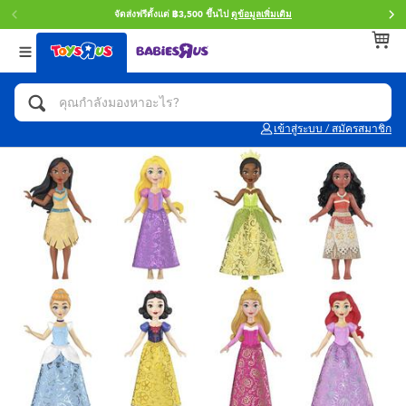
จัดส่งฟรีตั้งแต่ ฿3,500 ขึ้นไป
ดูข้อมูลเพิ่มเติม
กลับ
กลับ
กลับ
หมวดหมู่
แบรนด์
Age
ดูทั้งหมด
แอคชั่นฟิกเกอร์ และการสวมบทบาทเป็นฮีโร่
Toy Story ทอย สตอรี่
0~2 ปี
เข้าสู่ระบบ / สมัครสมาชิก
จักรยาน สกู๊ตเตอร์ และรถขาไถ
Super Mario ซูเปอร์ มาริโอ้
3~4 ปี
ตัวต่อและ LEGO
Star Wars
5~7 ปี
รถของเล่น, รถบรรทุกของเล่น, รถไฟของเล่น
LEGOเลโก้
8~11 ปี
และรีโมทบังคับ
กิจกรรมและงานคราฟท์
Blokees บล็อคคีส์
12~14 ปี
ตุ๊กตาและของสะสม
Zuru ซูรู
14+ ปี