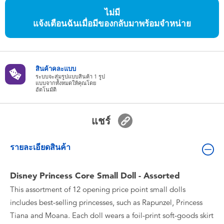
ของเล่นสำหรับเด็กทารกและวัยหัดเดิน
ไม่มี
แจ้งเตือนฉันเมื่อมีของกลับมาพร้อมจำหน่าย
แบตเตอรี่
Nintendo Switch
สินค้าคละแบบ
ระบบจะสุ่มรูปแบบสินค้า 1 รูป
แบบจากทั้งหมดให้คุณโดย
อัตโนมัติ
กล่องสุ่ม
แชร์
ตัวละครเพี่อการสะสม
รายละเอียดสินค้า
แกดเจ็ต
Disney Princess Core Small Doll - Assorted
This assortment of 12 opening price point small dolls
includes best-selling princesses, such as Rapunzel, Princess
Tiana and Moana. Each doll wears a foil-print soft-goods skirt