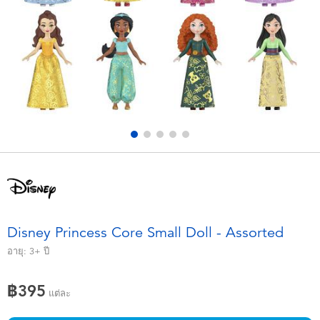
อุปกรณ์อิเล็คทรอนิกส์
X-Shot
เกมและพัซเซิล
playpop
ของเล่นเพื่อการเรียนรู้
Barbie บาร์บี้
กิจกรรมกลางแจ้งและกีฬา
Disney ดิสนีย์
ปาร์ตี้
Marvel มาร์เวล
อุปกรณ์แต่งตัวและการสวมบทบาท
Hot Wheels ฮ็อตวีลส์
Disney Princess Core Small Doll - Assorted
ของเล่นนุ่มนิ่ม
อายุ:
3+
ปี
฿395
ไอเทมฤดูร้อน
แต่ละ