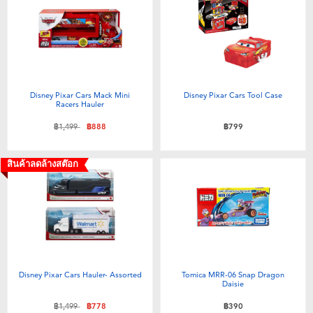
อุปกรณ์อิเล็คทรอนิกส์
X-Shot
เกมและพัซเซิล
playpop
ของเล่นเพื่อการเรียนรู้
Barbie บาร์บี้
Disney Pixar Cars Mack Mini
Disney Pixar Cars Tool Case
Racers Hauler
กิจกรรมกลางแจ้งและกีฬา
Disney ดิสนีย์
ลดราคาจาก
ถึง
฿1,499
฿888
฿799
ปาร์ตี้
Marvel มาร์เวล
สินค้าลดล้างสต๊อก
อุปกรณ์แต่งตัวและการสวมบทบาท
Hot Wheels ฮ็อตวีลส์
ของเล่นนุ่มนิ่ม
Disney Pixar Cars Hauler- Assorted
Tomica MRR-06 Snap Dragon
ไอเทมฤดูร้อน
Daisie
ลดราคาจาก
ถึง
฿1,499
฿778
฿390