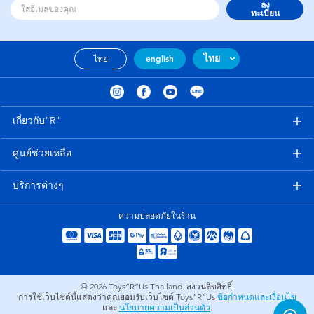
ลง
ทะเบียน
ไทย
ไทย
english
เกี่ยวกับ"R"
ศูนย์ช่วยเหลือ
บริการต่างๆ
ความปลอดภัยในร้าน
© 2026
Toys”R”Us Thailand. สงวนลิขสิทธิ์.
การใช้เว็บไซต์นี้แสดงว่าคุณยอมรับเว็บไซต์ Toys”R”Us
ข้อกำหนดและเงื่อนไข
และ
นโยบายความเป็นส่วนตัว
.