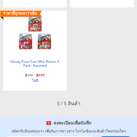
ของเล่นสำหรับเด็กทารกและวัยหัดเดิน
ราคาที่ถูกลงกว่าเดิม
แบตเตอรี่
Nintendo Switch
กล่องสุ่ม
Disney Pixar Cars Mini Racers 3-
Pack- Assorted
ตัวละครเพี่อการสะสม
ลดราคาจาก
ถึง
฿449
฿399
ไม่มี
แกดเจ็ต
5 / 5 สินค้า
ลงทะเบียนเพื่อบันทึก
สมัครรับอีเมลของเรา เพื่อรับการข่าวสาร โปรโมชั่นและสินค้าใหม่ก่อนใคร