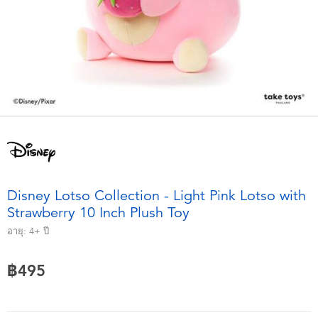
อุปกรณ์อิเล็คทรอนิกส์
X-Shot
เกมและพัซเซิล
playpop
ของเล่นเพื่อการเรียนรู้
Barbie บาร์บี้
กิจกรรมกลางแจ้งและกีฬา
Disney ดิสนีย์
ปาร์ตี้
Marvel มาร์เวล
Disney Lotso Collection - Light Pink Lotso with
อุปกรณ์แต่งตัวและการสวมบทบาท
Hot Wheels ฮ็อตวีลส์
Strawberry 10 Inch Plush Toy
อายุ:
4+
ปี
ของเล่นนุ่มนิ่ม
฿495
ไอเทมฤดูร้อน