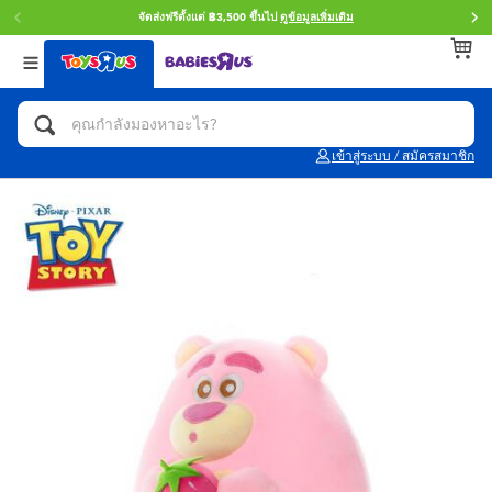
จัดส่งฟรีตั้งแต่ ฿3,500 ขึ้นไป
ดูข้อมูลเพิ่มเติม
กลับ
กลับ
กลับ
หมวดหมู่
แบรนด์
Age
ดูทั้งหมด
แอคชั่นฟิกเกอร์ และการสวมบทบาทเป็นฮีโร่
Toy Story ทอย สตอรี่
0~2 ปี
เข้าสู่ระบบ / สมัครสมาชิก
จักรยาน สกู๊ตเตอร์ และรถขาไถ
Super Mario ซูเปอร์ มาริโอ้
3~4 ปี
ตัวต่อและ LEGO
Star Wars
5~7 ปี
รถของเล่น, รถบรรทุกของเล่น, รถไฟของเล่น
LEGOเลโก้
8~11 ปี
และรีโมทบังคับ
กิจกรรมและงานคราฟท์
Blokees บล็อคคีส์
12~14 ปี
ตุ๊กตาและของสะสม
Zuru ซูรู
14+ ปี