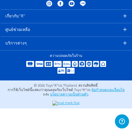
อุปกรณ์อิเล็คทรอนิกส์
X-Shot
เกี่ยวกับ"R"
เกมและพัซเซิล
playpop
ศูนย์ช่วยเหลือ
ของเล่นเพื่อการเรียนรู้
Barbie บาร์บี้
บริการต่างๆ
กิจกรรมกลางแจ้งและกีฬา
Disney ดิสนีย์
ความปลอดภัยในร้าน
ปาร์ตี้
Marvel มาร์เวล
อุปกรณ์แต่งตัวและการสวมบทบาท
Hot Wheels ฮ็อตวีลส์
© 2026
Toys”R”Us Thailand. สงวนลิขสิทธิ์.
การใช้เว็บไซต์นี้แสดงว่าคุณยอมรับเว็บไซต์ Toys”R”Us
ข้อกำหนดและเงื่อนไข
และ
นโยบายความเป็นส่วนตัว
.
ของเล่นนุ่มนิ่ม
ไอเทมฤดูร้อน