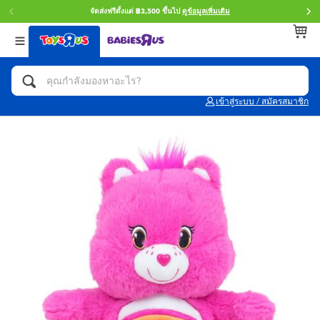
จัดส่งฟรีตั้งแต่ ฿3,500 ขึ้นไป
ดูข้อมูลเพิ่มเติม
กลับ
กลับ
กลับ
หมวดหมู่
แบรนด์
Age
ดูทั้งหมด
แอคชั่นฟิกเกอร์ และการสวมบทบาทเป็นฮีโร่
Toy Story ทอย สตอรี่
0~2 ปี
เข้าสู่ระบบ / สมัครสมาชิก
จักรยาน สกู๊ตเตอร์ และรถขาไถ
Super Mario ซูเปอร์ มาริโอ้
3~4 ปี
ตัวต่อและ LEGO
Star Wars
5~7 ปี
รถของเล่น, รถบรรทุกของเล่น, รถไฟของเล่น
LEGOเลโก้
8~11 ปี
และรีโมทบังคับ
กิจกรรมและงานคราฟท์
Blokees บล็อคคีส์
12~14 ปี
ตุ๊กตาและของสะสม
Zuru ซูรู
14+ ปี