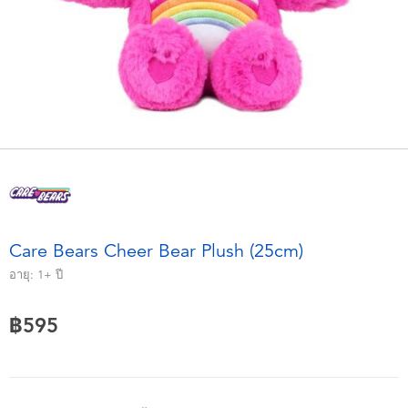
อุปกรณ์อิเล็คทรอนิกส์
X-Shot
เกมและพัซเซิล
playpop
ของเล่นเพื่อการเรียนรู้
Barbie บาร์บี้
กิจกรรมกลางแจ้งและกีฬา
Disney ดิสนีย์
ปาร์ตี้
Marvel มาร์เวล
Care Bears Cheer Bear Plush (25cm)
อุปกรณ์แต่งตัวและการสวมบทบาท
Hot Wheels ฮ็อตวีลส์
อายุ:
1+
ปี
ของเล่นนุ่มนิ่ม
฿595
ไอเทมฤดูร้อน