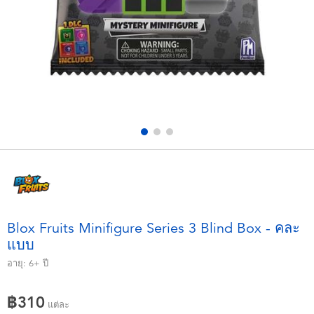
อุปกรณ์อิเล็คทรอนิกส์
X-Shot
เกมและพัซเซิล
playpop
ของเล่นเพื่อการเรียนรู้
Barbie บาร์บี้
กิจกรรมกลางแจ้งและกีฬา
Disney ดิสนีย์
ปาร์ตี้
Marvel มาร์เวล
อุปกรณ์แต่งตัวและการสวมบทบาท
Hot Wheels ฮ็อตวีลส์
Blox Fruits Minifigure Series 3 Blind Box - คละ
แบบ
ของเล่นนุ่มนิ่ม
อายุ:
6+
ปี
ไอเทมฤดูร้อน
฿310
แต่ละ