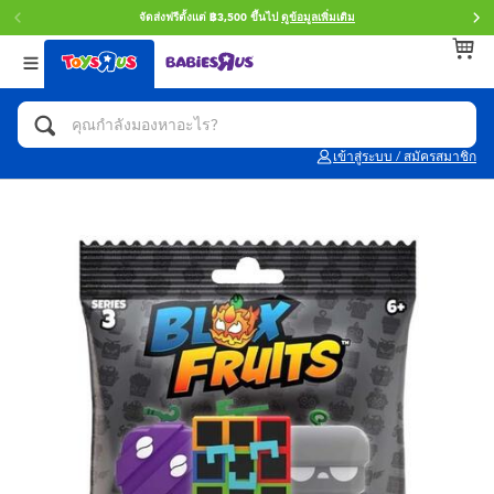
จัดส่งฟรีตั้งแต่ ฿3,500 ขึ้นไป
ดูข้อมูลเพิ่มเติม
กลับ
กลับ
กลับ
หมวดหมู่
แบรนด์
Age
ดูทั้งหมด
แอคชั่นฟิกเกอร์ และการสวมบทบาทเป็นฮีโร่
Toy Story ทอย สตอรี่
0~2 ปี
เข้าสู่ระบบ / สมัครสมาชิก
จักรยาน สกู๊ตเตอร์ และรถขาไถ
Super Mario ซูเปอร์ มาริโอ้
3~4 ปี
ตัวต่อและ LEGO
Star Wars
5~7 ปี
รถของเล่น, รถบรรทุกของเล่น, รถไฟของเล่น
LEGOเลโก้
8~11 ปี
และรีโมทบังคับ
กิจกรรมและงานคราฟท์
Blokees บล็อคคีส์
12~14 ปี
ตุ๊กตาและของสะสม
Zuru ซูรู
14+ ปี