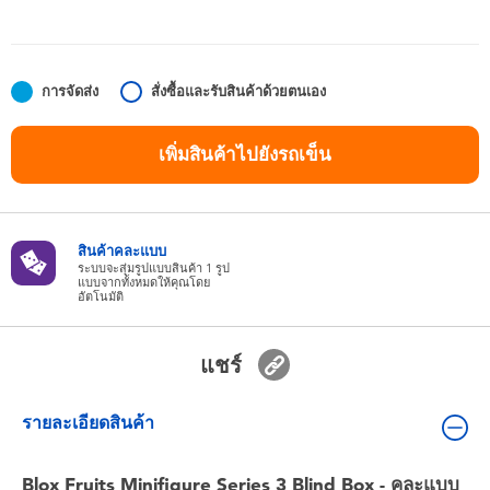
ของเล่นสำหรับเด็กทารกและวัยหัดเดิน
แบตเตอรี่
การจัดส่ง
สั่งซื้อและรับสินค้าด้วยตนเอง
Nintendo Switch
เพิ่มสินค้าไปยังรถเข็น
กล่องสุ่ม
สินค้าคละแบบ
ตัวละครเพี่อการสะสม
ระบบจะสุ่มรูปแบบสินค้า 1 รูป
แบบจากทั้งหมดให้คุณโดย
อัตโนมัติ
แกดเจ็ต
แชร์
รายละเอียดสินค้า
Blox Fruits Minifigure Series 3 Blind Box - คละแบบ