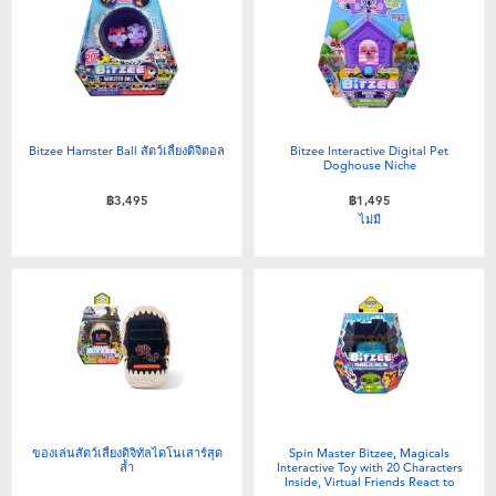
อุปกรณ์อิเล็คทรอนิกส์
X-Shot
เกมและพัซเซิล
playpop
ของเล่นเพื่อการเรียนรู้
Barbie บาร์บี้
Bitzee Hamster Ball สัตว์เลี้ยงดิจิตอล
Bitzee Interactive Digital Pet
Doghouse Niche
กิจกรรมกลางแจ้งและกีฬา
Disney ดิสนีย์
฿3,495
฿1,495
ไม่มี
ปาร์ตี้
Marvel มาร์เวล
อุปกรณ์แต่งตัวและการสวมบทบาท
Hot Wheels ฮ็อตวีลส์
ของเล่นนุ่มนิ่ม
ไอเทมฤดูร้อน
ของเล่นสัตว์เลี้ยงดิจิทัลไดโนเสาร์สุด
Spin Master Bitzee, Magicals
ล้ำ
Interactive Toy with 20 Characters
Inside, Virtual Friends React to
Touch, Digital Pet Kids Toys