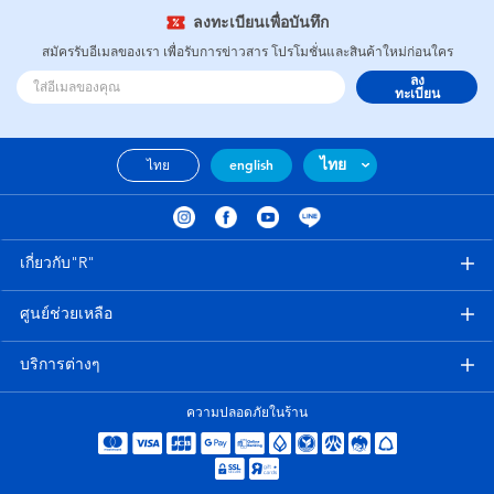
ลงทะเบียนเพื่อบันทึก
สมัครรับอีเมลของเรา เพื่อรับการข่าวสาร โปรโมชั่นและสินค้าใหม่ก่อนใคร
ลง
ทะเบียน
ไทย
ไทย
english
เกี่ยวกับ"R"
ศูนย์ช่วยเหลือ
บริการต่างๆ
ความปลอดภัยในร้าน