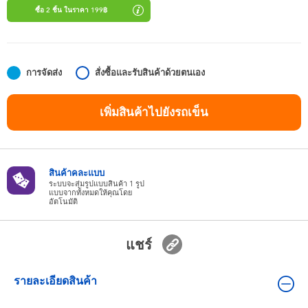
ของเล่นสำหรับเด็กทารกและวัยหัดเดิน
ซื้อ 2 ชิ้น ในราคา 199฿
แบตเตอรี่
การจัดส่ง
สั่งซื้อและรับสินค้าด้วยตนเอง
Nintendo Switch
เพิ่มสินค้าไปยังรถเข็น
กล่องสุ่ม
ตัวละครเพี่อการสะสม
สินค้าคละแบบ
ระบบจะสุ่มรูปแบบสินค้า 1 รูป
แบบจากทั้งหมดให้คุณโดย
อัตโนมัติ
แกดเจ็ต
แชร์
รายละเอียดสินค้า