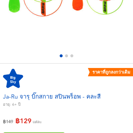
อุปกรณ์อิเล็คทรอนิกส์
X-Shot
เกมและพัซเซิล
playpop
ของเล่นเพื่อการเรียนรู้
Barbie บาร์บี้
กิจกรรมกลางแจ้งและกีฬา
Disney ดิสนีย์
ปาร์ตี้
Marvel มาร์เวล
ราคาที่ถูกลงกว่าเดิม
อุปกรณ์แต่งตัวและการสวมบทบาท
Hot Wheels ฮ็อตวีลส์
Ja-Ru จารุ บิ๊กสกาย สปินพร็อพ - คละสี
ของเล่นนุ่มนิ่ม
อายุ:
6+
ปี
฿129
ไอเทมฤดูร้อน
ลดราคาจาก
ถึง
฿149
แต่ละ