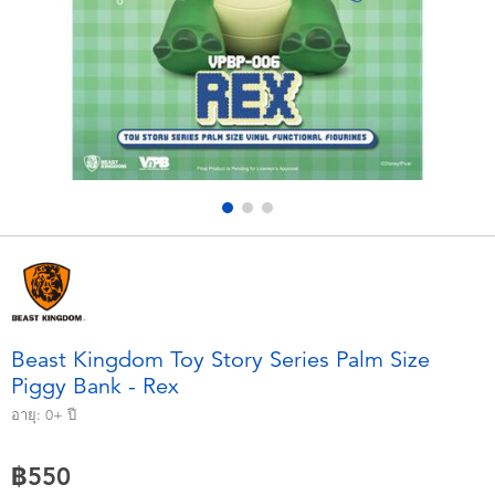
อุปกรณ์อิเล็คทรอนิกส์
X-Shot
เกมและพัซเซิล
playpop
ของเล่นเพื่อการเรียนรู้
Barbie บาร์บี้
กิจกรรมกลางแจ้งและกีฬา
Disney ดิสนีย์
ปาร์ตี้
Marvel มาร์เวล
อุปกรณ์แต่งตัวและการสวมบทบาท
Hot Wheels ฮ็อตวีลส์
Beast Kingdom Toy Story Series Palm Size
Piggy Bank - Rex
ของเล่นนุ่มนิ่ม
อายุ:
0+
ปี
ไอเทมฤดูร้อน
฿550