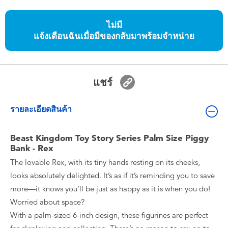
ของเล่นสำหรับเด็กทารกและวัยหัดเดิน
ไม่มี
แจ้งเตือนฉันเมื่อมีของกลับมาพร้อมจำหน่าย
แบตเตอรี่
Nintendo Switch
แชร์
กล่องสุ่ม
รายละเอียดสินค้า
ตัวละครเพี่อการสะสม
Beast Kingdom Toy Story Series Palm Size Piggy
Bank - Rex
แกดเจ็ต
The lovable Rex, with its tiny hands resting on its cheeks,
looks absolutely delighted. It’s as if it’s reminding you to save
more—it knows you’ll be just as happy as it is when you do!
Worried about space?
With a palm-sized 6-inch design, these figurines are perfect