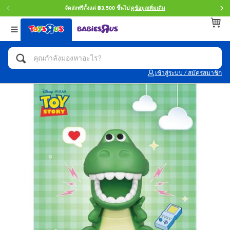
จัดส่งฟรีตั้งแต่ ฿3,500 ขึ้นไป
ดูข้อมูลเพิ่มเติม
กลับ
กลับ
กลับ
หมวดหมู่
แบรนด์
Age
ดูทั้งหมด
แอคชั่นฟิกเกอร์ และการสวมบทบาทเป็นฮีโร่
Toy Story ทอย สตอรี่
0~2 ปี
เข้าสู่ระบบ / สมัครสมาชิก
จักรยาน สกู๊ตเตอร์ และรถขาไถ
Super Mario ซูเปอร์ มาริโอ้
3~4 ปี
ตัวต่อและ LEGO
Star Wars
5~7 ปี
รถของเล่น, รถบรรทุกของเล่น, รถไฟของเล่น
LEGOเลโก้
8~11 ปี
และรีโมทบังคับ
กิจกรรมและงานคราฟท์
Blokees บล็อคคีส์
12~14 ปี
ตุ๊กตาและของสะสม
Zuru ซูรู
14+ ปี