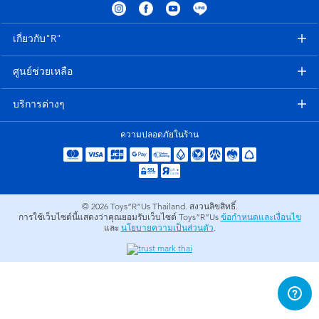
อุปกรณ์อิเล็คทรอนิกส์
X-Shot
เกี่ยวกับ"R"
เกมและพัซเซิล
playpop
ศูนย์ช่วยเหลือ
ของเล่นเพื่อการเรียนรู้
Barbie บาร์บี้
บริการต่างๆ
กิจกรรมกลางแจ้งและกีฬา
Disney ดิสนีย์
ความปลอดภัยในร้าน
ปาร์ตี้
Marvel มาร์เวล
อุปกรณ์แต่งตัวและการสวมบทบาท
Hot Wheels ฮ็อตวีลส์
© 2026
Toys”R”Us Thailand. สงวนลิขสิทธิ์.
การใช้เว็บไซต์นี้แสดงว่าคุณยอมรับเว็บไซต์ Toys”R”Us
ข้อกำหนดและเงื่อนไข
และ
นโยบายความเป็นส่วนตัว
.
ของเล่นนุ่มนิ่ม
ไอเทมฤดูร้อน