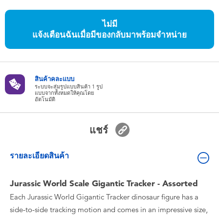
ของเล่นสำหรับเด็กทารกและวัยหัดเดิน
ไม่มี
แจ้งเตือนฉันเมื่อมีของกลับมาพร้อมจำหน่าย
แบตเตอรี่
Nintendo Switch
สินค้าคละแบบ
ระบบจะสุ่มรูปแบบสินค้า 1 รูป
กล่องสุ่ม
แบบจากทั้งหมดให้คุณโดย
อัตโนมัติ
ตัวละครเพี่อการสะสม
แชร์
แกดเจ็ต
รายละเอียดสินค้า
Jurassic World Scale Gigantic Tracker - Assorted
Each Jurassic World Gigantic Tracker dinosaur figure has a
side-to-side tracking motion and comes in an impressive size,