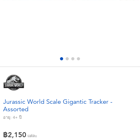
อุปกรณ์อิเล็คทรอนิกส์
X-Shot
เกมและพัซเซิล
playpop
ของเล่นเพื่อการเรียนรู้
Barbie บาร์บี้
กิจกรรมกลางแจ้งและกีฬา
Disney ดิสนีย์
ปาร์ตี้
Marvel มาร์เวล
อุปกรณ์แต่งตัวและการสวมบทบาท
Hot Wheels ฮ็อตวีลส์
Jurassic World Scale Gigantic Tracker -
Assorted
ของเล่นนุ่มนิ่ม
อายุ:
4+
ปี
ไอเทมฤดูร้อน
฿2,150
แต่ละ